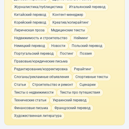
Журналистика/публицистика
Итальянский перевод
Китайский перевод
Контент-менеджер
Корейский перевод
Креатив/копирайтинг
Лирическая проза
Медицинские тексты
Недвижимость и строительство
Нейминг
Немецкий перевод
Новости
Польский перевод
Португальский перевод
Постинг
Поэзия
Правовые/юридические письма
Редактирование/корректировка
Рерайтинг
Слоганы/рекламные объявления
Спортивные тексты
Статьи
Строительство и ремонт
Сценарии
Тексты о недвижимости
Тексты про путешествия
Технические статьи
Украинский перевод
Финансовые письма
Французский перевод
Художественная литература