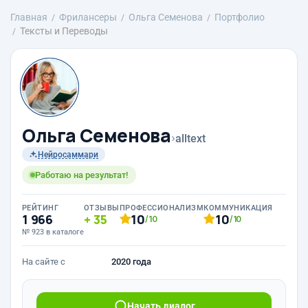
Главная
Фрилансеры
Ольга Семенова
Портфолио
Тексты и Переводы
Ольга Семенова
›
alltext
Нейросаммари
Работаю на результат!
РЕЙТИНГ
ОТЗЫВЫ
ПРОФЕССИОНАЛИЗМ
КОММУНИКАЦИЯ
1 966
35
10
10
/10
/10
№ 923 в каталоге
На сайте с
2020 года
Начать диалог