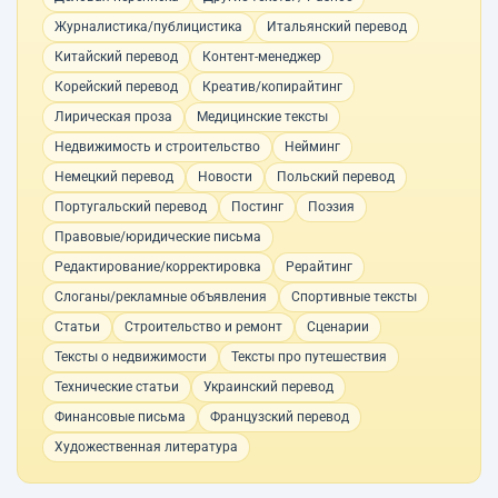
Журналистика/публицистика
Итальянский перевод
Китайский перевод
Контент-менеджер
Корейский перевод
Креатив/копирайтинг
Лирическая проза
Медицинские тексты
Недвижимость и строительство
Нейминг
Немецкий перевод
Новости
Польский перевод
Португальский перевод
Постинг
Поэзия
Правовые/юридические письма
Редактирование/корректировка
Рерайтинг
Слоганы/рекламные объявления
Спортивные тексты
Статьи
Строительство и ремонт
Сценарии
Тексты о недвижимости
Тексты про путешествия
Технические статьи
Украинский перевод
Финансовые письма
Французский перевод
Художественная литература