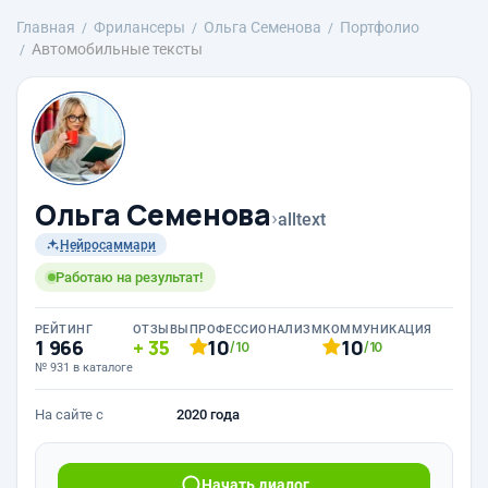
Главная
Фрилансеры
Ольга Семенова
Портфолио
Автомобильные тексты
Ольга Семенова
›
alltext
Нейросаммари
Работаю на результат!
РЕЙТИНГ
ОТЗЫВЫ
ПРОФЕССИОНАЛИЗМ
КОММУНИКАЦИЯ
1 966
35
10
10
/10
/10
№ 931 в каталоге
На сайте с
2020 года
Начать диалог