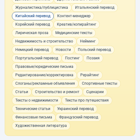
Журналистика/публицистика
Итальянский перевод
Китайский перевод
Контент-менеджер
Корейский перевод
Креатив/копирайтинг
Лирическая проза
Медицинские тексты
Недвижимость и строительство
Нейминг
Немецкий перевод
Новости
Польский перевод
Португальский перевод
Постинг
Поэзия
Правовые/юридические письма
Редактирование/корректировка
Рерайтинг
Слоганы/рекламные объявления
Спортивные тексты
Статьи
Строительство и ремонт
Сценарии
Тексты о недвижимости
Тексты про путешествия
Технические статьи
Украинский перевод
Финансовые письма
Французский перевод
Художественная литература