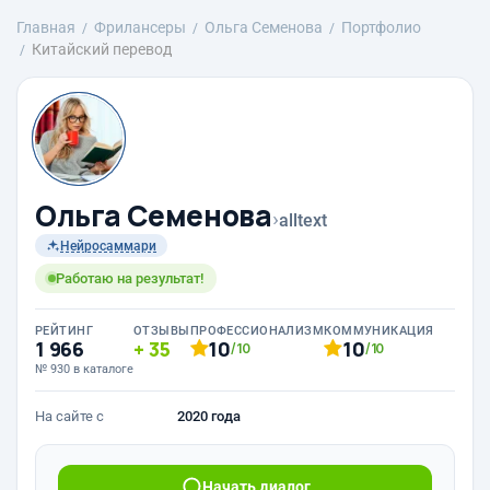
Главная
Фрилансеры
Ольга Семенова
Портфолио
Китайский перевод
Ольга Семенова
›
alltext
Нейросаммари
Работаю на результат!
РЕЙТИНГ
ОТЗЫВЫ
ПРОФЕССИОНАЛИЗМ
КОММУНИКАЦИЯ
1 966
35
10
10
/10
/10
№ 930 в каталоге
На сайте с
2020 года
Начать диалог