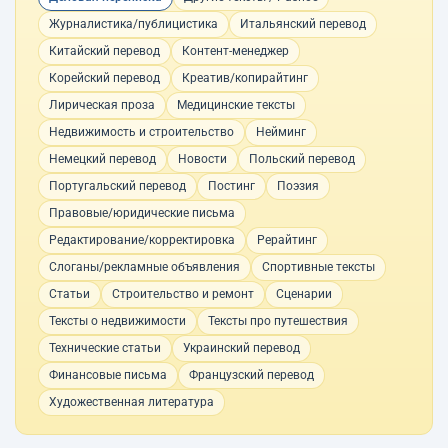
Журналистика/публицистика
Итальянский перевод
Китайский перевод
Контент-менеджер
Корейский перевод
Креатив/копирайтинг
Лирическая проза
Медицинские тексты
Недвижимость и строительство
Нейминг
Немецкий перевод
Новости
Польский перевод
Португальский перевод
Постинг
Поэзия
Правовые/юридические письма
Редактирование/корректировка
Рерайтинг
Слоганы/рекламные объявления
Спортивные тексты
Статьи
Строительство и ремонт
Сценарии
Тексты о недвижимости
Тексты про путешествия
Технические статьи
Украинский перевод
Финансовые письма
Французский перевод
Художественная литература