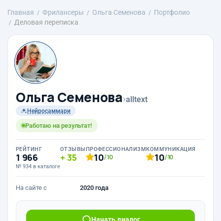
Главная
Фрилансеры
Ольга Семенова
Портфолио
Деловая переписка
Ольга Семенова
›
alltext
Нейросаммари
Работаю на результат!
РЕЙТИНГ
ОТЗЫВЫ
ПРОФЕССИОНАЛИЗМ
КОММУНИКАЦИЯ
1 966
35
10
10
/10
/10
№ 934 в каталоге
На сайте с
2020 года
Начать диалог