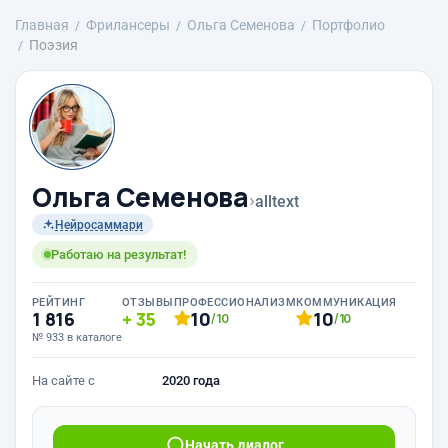
Главная
Фрилансеры
Ольга Семенова
Портфолио
Поэзия
Ольга Семенова
›
alltext
Нейросаммари
Работаю на результат!
РЕЙТИНГ
ОТЗЫВЫ
ПРОФЕССИОНАЛИЗМ
КОММУНИКАЦИЯ
1 816
35
10
10
/10
/10
№ 933 в каталоге
На сайте с
2020 года
Начать диалог