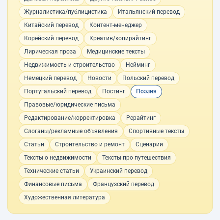
Журналистика/публицистика
Итальянский перевод
Китайский перевод
Контент-менеджер
Корейский перевод
Креатив/копирайтинг
Лирическая проза
Медицинские тексты
Недвижимость и строительство
Нейминг
Немецкий перевод
Новости
Польский перевод
Португальский перевод
Постинг
Поэзия
Правовые/юридические письма
Редактирование/корректировка
Рерайтинг
Слоганы/рекламные объявления
Спортивные тексты
Статьи
Строительство и ремонт
Сценарии
Тексты о недвижимости
Тексты про путешествия
Технические статьи
Украинский перевод
Финансовые письма
Французский перевод
Художественная литература