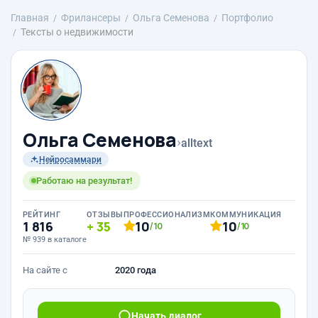
Главная
Фрилансеры
Ольга Семенова
Портфолио
Тексты о недвижимости
Ольга Семенова
›
alltext
Нейросаммари
Работаю на результат!
РЕЙТИНГ
ОТЗЫВЫ
ПРОФЕССИОНАЛИЗМ
КОММУНИКАЦИЯ
1 816
35
10
10
/10
/10
№ 939 в каталоге
На сайте с
2020 года
Начать диалог