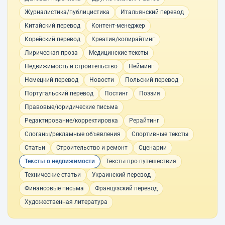
Журналистика/публицистика
Итальянский перевод
Китайский перевод
Контент-менеджер
Корейский перевод
Креатив/копирайтинг
Лирическая проза
Медицинские тексты
Недвижимость и строительство
Нейминг
Немецкий перевод
Новости
Польский перевод
Португальский перевод
Постинг
Поэзия
Правовые/юридические письма
Редактирование/корректировка
Рерайтинг
Слоганы/рекламные объявления
Спортивные тексты
Статьи
Строительство и ремонт
Сценарии
Тексты о недвижимости
Тексты про путешествия
Технические статьи
Украинский перевод
Финансовые письма
Французский перевод
Художественная литература