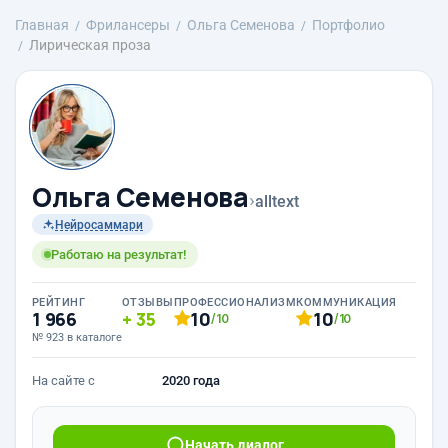
Главная
Фрилансеры
Ольга Семенова
Портфолио
Лирическая проза
Ольга Семенова
›
alltext
Нейросаммари
Работаю на результат!
РЕЙТИНГ
ОТЗЫВЫ
ПРОФЕССИОНАЛИЗМ
КОММУНИКАЦИЯ
1 966
35
10
10
/10
/10
№ 923 в каталоге
На сайте с
2020 года
Начать диалог