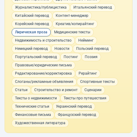
Журналистика/публицистика
Итальянский перевод
Китайский перевод
Контент-менеджер
Корейский перевод
Креатив/копирайтинг
Лирическая проза
Медицинские тексты
Недвижимость и строительство
Нейминг
Немецкий перевод
Новости
Польский перевод
Португальский перевод
Постинг
Поэзия
Правовые/юридические письма
Редактирование/корректировка
Рерайтинг
Слоганы/рекламные объявления
Спортивные тексты
Статьи
Строительство и ремонт
Сценарии
Тексты о недвижимости
Тексты про путешествия
Технические статьи
Украинский перевод
Финансовые письма
Французский перевод
Художественная литература