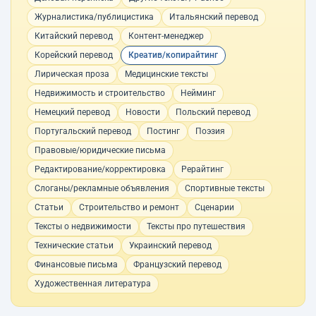
Журналистика/публицистика
Итальянский перевод
Китайский перевод
Контент-менеджер
Корейский перевод
Креатив/копирайтинг
Лирическая проза
Медицинские тексты
Недвижимость и строительство
Нейминг
Немецкий перевод
Новости
Польский перевод
Португальский перевод
Постинг
Поэзия
Правовые/юридические письма
Редактирование/корректировка
Рерайтинг
Слоганы/рекламные объявления
Спортивные тексты
Статьи
Строительство и ремонт
Сценарии
Тексты о недвижимости
Тексты про путешествия
Технические статьи
Украинский перевод
Финансовые письма
Французский перевод
Художественная литература