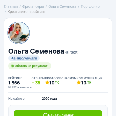
Главная
Фрилансеры
Ольга Семенова
Портфолио
Креатив/копирайтинг
Ольга Семенова
›
alltext
Нейросаммари
Работаю на результат!
РЕЙТИНГ
ОТЗЫВЫ
ПРОФЕССИОНАЛИЗМ
КОММУНИКАЦИЯ
1 966
35
10
10
/10
/10
№ 922 в каталоге
На сайте с
2020 года
Начать диалог