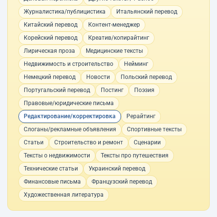
Журналистика/публицистика
Итальянский перевод
Китайский перевод
Контент-менеджер
Корейский перевод
Креатив/копирайтинг
Лирическая проза
Медицинские тексты
Недвижимость и строительство
Нейминг
Немецкий перевод
Новости
Польский перевод
Португальский перевод
Постинг
Поэзия
Правовые/юридические письма
Редактирование/корректировка
Рерайтинг
Слоганы/рекламные объявления
Спортивные тексты
Статьи
Строительство и ремонт
Сценарии
Тексты о недвижимости
Тексты про путешествия
Технические статьи
Украинский перевод
Финансовые письма
Французский перевод
Художественная литература