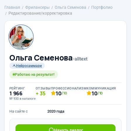
Главная
Фрилансеры
Ольга Семенова
Портфолио
Редактирование/корректировка
Ольга Семенова
›
alltext
Нейросаммари
Работаю на результат!
РЕЙТИНГ
ОТЗЫВЫ
ПРОФЕССИОНАЛИЗМ
КОММУНИКАЦИЯ
1 966
35
10
10
/10
/10
№ 930 в каталоге
На сайте с
2020 года
Начать диалог