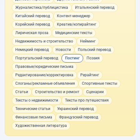
Журналистика/публицистика
Итальянский перевод
Китайский перевод
Контент-менеджер
Корейский перевод
Креатив/копирайтинг
Лирическая проза
Медицинские тексты
Недвижимость и строительство
Нейминг
Немецкий перевод
Новости
Польский перевод
Португальский перевод
Постинг
Поэзия
Правовые/юридические письма
Редактирование/корректировка
Рерайтинг
Слоганы/рекламные объявления
Спортивные тексты
Статьи
Строительство и ремонт
Сценарии
Тексты о недвижимости
Тексты про путешествия
Технические статьи
Украинский перевод
Финансовые письма
Французский перевод
Художественная литература