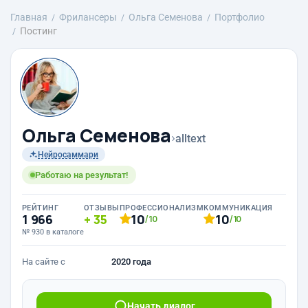
Главная
Фрилансеры
Ольга Семенова
Портфолио
Постинг
Ольга Семенова
›
alltext
Нейросаммари
Работаю на результат!
РЕЙТИНГ
ОТЗЫВЫ
ПРОФЕССИОНАЛИЗМ
КОММУНИКАЦИЯ
1 966
35
10
10
/10
/10
№ 930 в каталоге
На сайте с
2020 года
Начать диалог