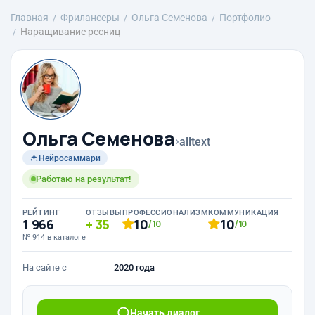
Главная
Фрилансеры
Ольга Семенова
Портфолио
Наращивание ресниц
Ольга Семенова
›
alltext
Нейросаммари
Работаю на результат!
РЕЙТИНГ
ОТЗЫВЫ
ПРОФЕССИОНАЛИЗМ
КОММУНИКАЦИЯ
1 966
35
10
10
/10
/10
№ 914 в каталоге
На сайте с
2020 года
Начать диалог