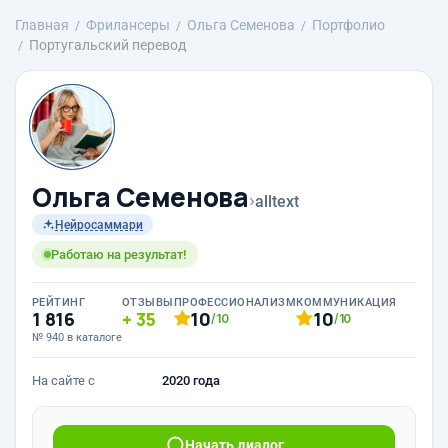
Главная
Фрилансеры
Ольга Семенова
Портфолио
Португальский перевод
Ольга Семенова
›
alltext
Нейросаммари
Работаю на результат!
РЕЙТИНГ
ОТЗЫВЫ
ПРОФЕССИОНАЛИЗМ
КОММУНИКАЦИЯ
1 816
35
10
10
/10
/10
№ 940 в каталоге
На сайте с
2020 года
Начать диалог