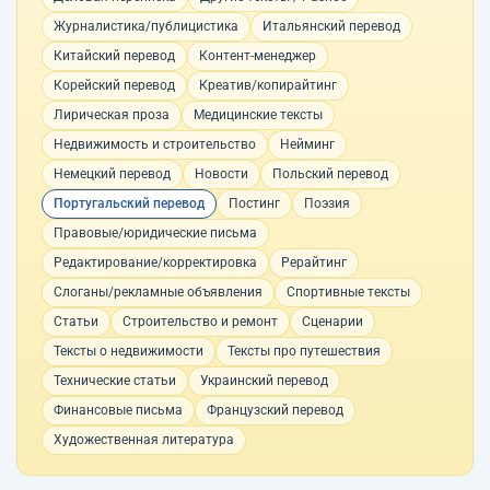
Журналистика/публицистика
Итальянский перевод
Китайский перевод
Контент-менеджер
Корейский перевод
Креатив/копирайтинг
Лирическая проза
Медицинские тексты
Недвижимость и строительство
Нейминг
Немецкий перевод
Новости
Польский перевод
Португальский перевод
Постинг
Поэзия
Правовые/юридические письма
Редактирование/корректировка
Рерайтинг
Слоганы/рекламные объявления
Спортивные тексты
Статьи
Строительство и ремонт
Сценарии
Тексты о недвижимости
Тексты про путешествия
Технические статьи
Украинский перевод
Финансовые письма
Французский перевод
Художественная литература