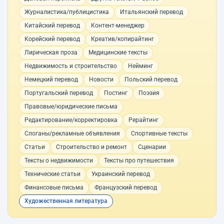
Журналистика/публицистика
Итальянский перевод
Китайский перевод
Контент-менеджер
Корейский перевод
Креатив/копирайтинг
Лирическая проза
Медицинские тексты
Недвижимость и строительство
Нейминг
Немецкий перевод
Новости
Польский перевод
Португальский перевод
Постинг
Поэзия
Правовые/юридические письма
Редактирование/корректировка
Рерайтинг
Слоганы/рекламные объявления
Спортивные тексты
Статьи
Строительство и ремонт
Сценарии
Тексты о недвижимости
Тексты про путешествия
Технические статьи
Украинский перевод
Финансовые письма
Французский перевод
Художественная литература