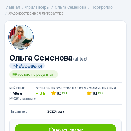
Главная
Фрилансеры
Ольга Семенова
Портфолио
Художественная литература
Ольга Семенова
›
alltext
Нейросаммари
Работаю на результат!
РЕЙТИНГ
ОТЗЫВЫ
ПРОФЕССИОНАЛИЗМ
КОММУНИКАЦИЯ
1 966
35
10
10
/10
/10
№ 925 в каталоге
На сайте с
2020 года
Начать диалог