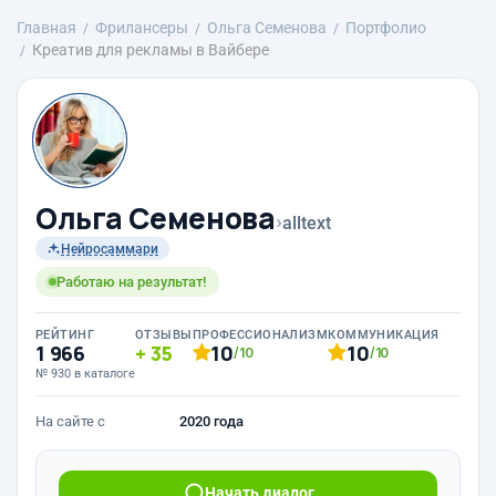
Главная
Фрилансеры
Ольга Семенова
Портфолио
Креатив для рекламы в Вайбере
Ольга Семенова
›
alltext
Нейросаммари
Работаю на результат!
РЕЙТИНГ
ОТЗЫВЫ
ПРОФЕССИОНАЛИЗМ
КОММУНИКАЦИЯ
1 966
35
10
10
/10
/10
№ 930 в каталоге
На сайте с
2020 года
Начать диалог