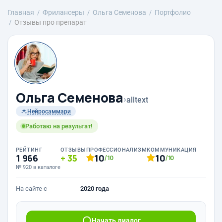
Главная
Фрилансеры
Ольга Семенова
Портфолио
Отзывы про препарат
Ольга Семенова
›
alltext
Нейросаммари
Работаю на результат!
РЕЙТИНГ
ОТЗЫВЫ
ПРОФЕССИОНАЛИЗМ
КОММУНИКАЦИЯ
1 966
35
10
10
/10
/10
№ 920 в каталоге
На сайте с
2020 года
Начать диалог