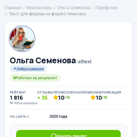
Главная
Фрилансеры
Ольга Семенова
Портфолио
Текст для форума на форекс-тематику.
Ольга Семенова
›
alltext
Нейросаммари
Работаю на результат!
РЕЙТИНГ
ОТЗЫВЫ
ПРОФЕССИОНАЛИЗМ
КОММУНИКАЦИЯ
1 816
35
10
10
/10
/10
№ 935 в каталоге
На сайте с
2020 года
Начать диалог