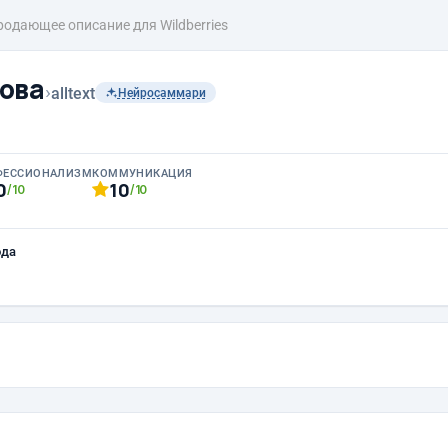
родающее описание для Wildberries
ова
›
alltext
Нейросаммари
ФЕССИОНАЛИЗМ
КОММУНИКАЦИЯ
0
10
/10
/10
ода