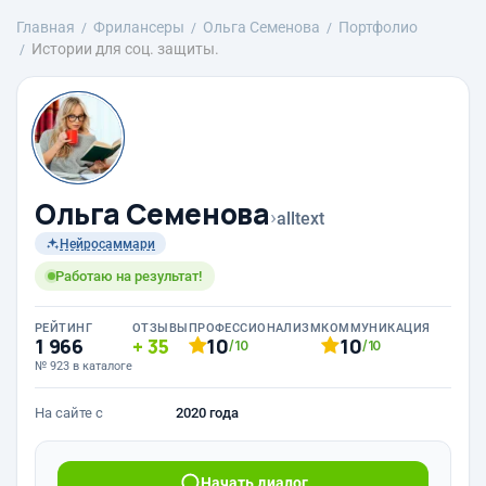
Главная
Фрилансеры
Ольга Семенова
Портфолио
Истории для соц. защиты.
Ольга Семенова
›
alltext
Нейросаммари
Работаю на результат!
РЕЙТИНГ
ОТЗЫВЫ
ПРОФЕССИОНАЛИЗМ
КОММУНИКАЦИЯ
1 966
35
10
10
/10
/10
№ 923 в каталоге
На сайте с
2020 года
Начать диалог