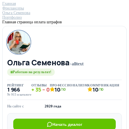
Главная
Фрилансеры
Ольга Семенова
Портфолио
Главная страница оплата штрафов
Ольга Семенова
›
alltext
Работаю на результат!
РЕЙТИНГ
ОТЗЫВЫ
ПРОФЕССИОНАЛИЗМ
КОММУНИКАЦИЯ
1 966
35
0
10
10
/10
/10
№ 915 в каталоге
На сайте с
2020 года
Начать диалог