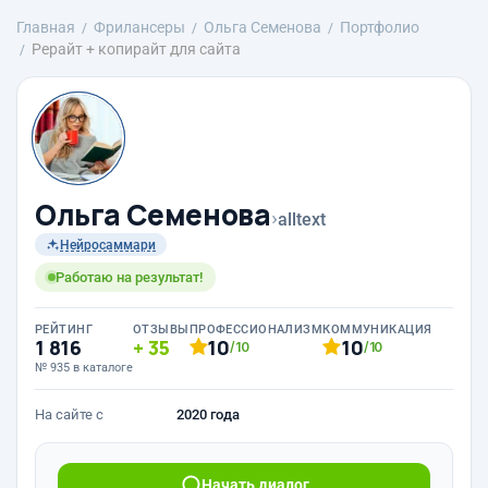
Главная
Фрилансеры
Ольга Семенова
Портфолио
Рерайт + копирайт для сайта
Ольга Семенова
›
alltext
Нейросаммари
Работаю на результат!
РЕЙТИНГ
ОТЗЫВЫ
ПРОФЕССИОНАЛИЗМ
КОММУНИКАЦИЯ
1 816
35
10
10
/10
/10
№ 935 в каталоге
На сайте с
2020 года
Начать диалог