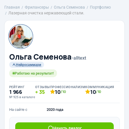
Главная
Фрилансеры
Ольга Семенова
Портфолио
Лазерная очистка нержавеющей стали.
Ольга Семенова
›
alltext
Нейросаммари
Работаю на результат!
РЕЙТИНГ
ОТЗЫВЫ
ПРОФЕССИОНАЛИЗМ
КОММУНИКАЦИЯ
1 966
35
10
10
/10
/10
№ 925 в каталоге
На сайте с
2020 года
Начать диалог