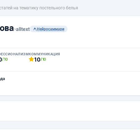
статей на тематику постельного белья
ова
›
alltext
Нейросаммари
ФЕССИОНАЛИЗМ
КОММУНИКАЦИЯ
0
10
/10
/10
ода