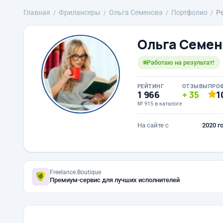
Главная
Фрилансеры
Ольга Семенова
Портфолио
Р
Ольга Семен
Работаю на результат!
РЕЙТИНГ
ОТЗЫВЫ
ПРО
1 966
35
1
№ 915 в каталоге
На сайте с
2020 г
Freelance.Boutique
Премиум-сервис для лучших исполнителей