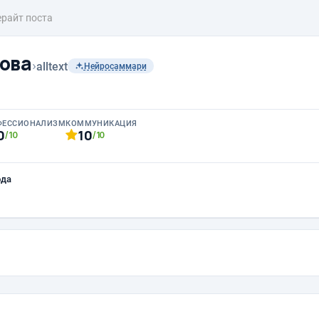
ерайт поста
ова
›
alltext
Нейросаммари
ФЕССИОНАЛИЗМ
КОММУНИКАЦИЯ
0
10
/10
/10
ода