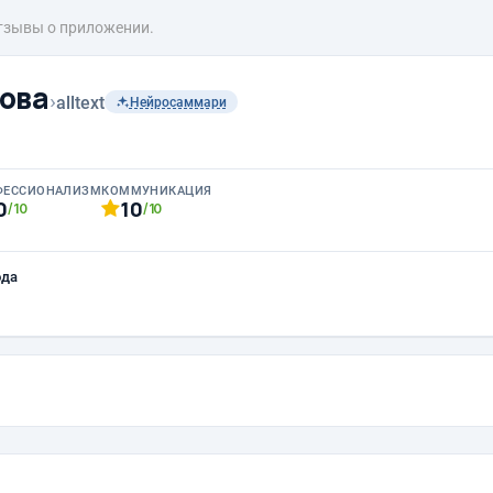
тзывы о приложении.
ова
›
alltext
Нейросаммари
ФЕССИОНАЛИЗМ
КОММУНИКАЦИЯ
0
10
/10
/10
ода