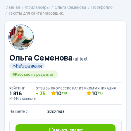
Главная
Фрилансеры
Ольга Семенова
Портфолио
Тексты для сайта Часовщик.
Ольга Семенова
›
alltext
Нейросаммари
Работаю на результат!
РЕЙТИНГ
ОТЗЫВЫ
ПРОФЕССИОНАЛИЗМ
КОММУНИКАЦИЯ
1 816
35
10
10
/10
/10
№ 944 в каталоге
На сайте с
2020 года
Начать диалог