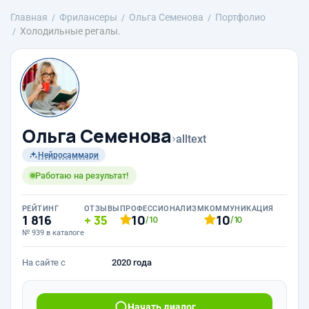
Главная
Фрилансеры
Ольга Семенова
Портфолио
Холодильные регалы.
Ольга Семенова
›
alltext
Нейросаммари
Работаю на результат!
РЕЙТИНГ
ОТЗЫВЫ
ПРОФЕССИОНАЛИЗМ
КОММУНИКАЦИЯ
1 816
35
10
10
/10
/10
№ 939 в каталоге
На сайте с
2020 года
Начать диалог