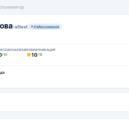
отоэпилятор
ова
›
alltext
Нейросаммари
ФЕССИОНАЛИЗМ
КОММУНИКАЦИЯ
0
10
/10
/10
ода