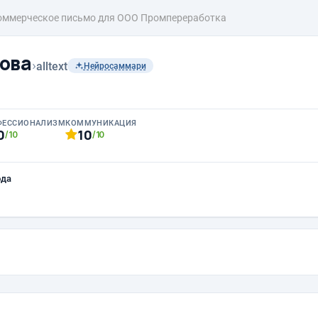
оммерческое письмо для ООО Промпереработка
ова
›
alltext
Нейросаммари
ФЕССИОНАЛИЗМ
КОММУНИКАЦИЯ
0
10
/10
/10
ода