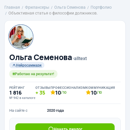
Главная
Фрилансеры
Ольга Семенова
Портфолио
Объективная статья о философии должников.
Ольга Семенова
›
alltext
Нейросаммари
Работаю на результат!
РЕЙТИНГ
ОТЗЫВЫ
ПРОФЕССИОНАЛИЗМ
КОММУНИКАЦИЯ
1 816
35
10
10
/10
/10
№ 942 в каталоге
На сайте с
2020 года
Начать диалог