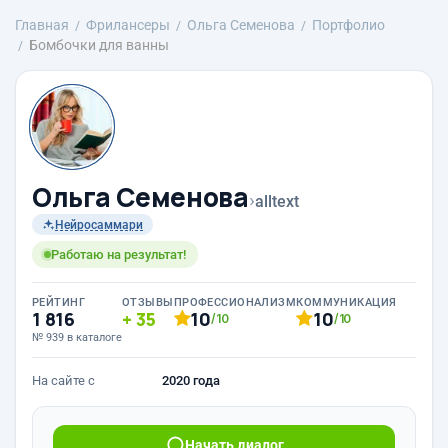
Главная
Фрилансеры
Ольга Семенова
Портфолио
Бомбочки для ванны
Ольга Семенова
›
alltext
Нейросаммари
Работаю на результат!
РЕЙТИНГ
ОТЗЫВЫ
ПРОФЕССИОНАЛИЗМ
КОММУНИКАЦИЯ
1 816
35
10
10
/10
/10
№ 939 в каталоге
На сайте с
2020 года
Начать диалог