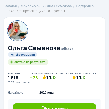
Главная
Фрилансеры
Ольга Семенова
Портфолио
Текст для презентации ООО Русфиш
Ольга Семенова
›
alltext
Нейросаммари
Работаю на результат!
РЕЙТИНГ
ОТЗЫВЫ
ПРОФЕССИОНАЛИЗМ
КОММУНИКАЦИЯ
1 816
35
10
10
/10
/10
№ 944 в каталоге
На сайте с
2020 года
Начать диалог