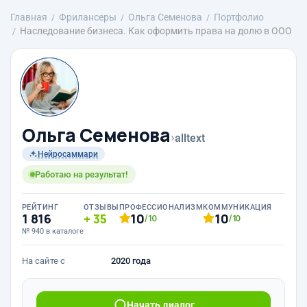
Главная
Фрилансеры
Ольга Семенова
Портфолио
Наследование бизнеса. Как оформить права на долю в ООО
Ольга Семенова
›
alltext
Нейросаммари
Работаю на результат!
РЕЙТИНГ
ОТЗЫВЫ
ПРОФЕССИОНАЛИЗМ
КОММУНИКАЦИЯ
1 816
35
10
10
/10
/10
№ 940 в каталоге
На сайте с
2020 года
Начать диалог