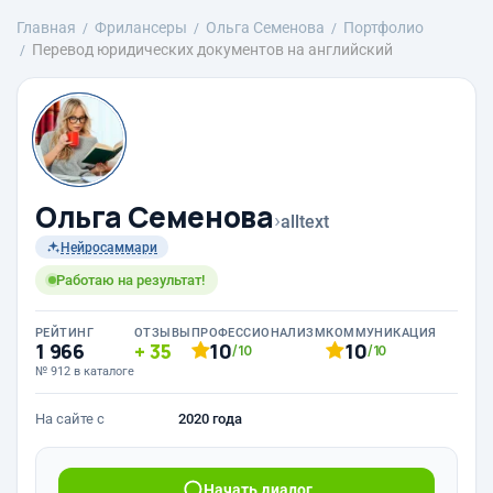
Главная
Фрилансеры
Ольга Семенова
Портфолио
Перевод юридических документов на английский
Ольга Семенова
›
alltext
Нейросаммари
Работаю на результат!
РЕЙТИНГ
ОТЗЫВЫ
ПРОФЕССИОНАЛИЗМ
КОММУНИКАЦИЯ
1 966
35
10
10
/10
/10
№ 912 в каталоге
На сайте с
2020 года
Начать диалог