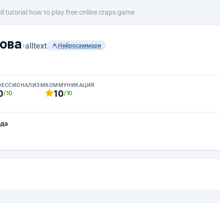
ll tutorial how to play free online craps game
ова
›
alltext
Нейросаммари
ФЕССИОНАЛИЗМ
КОММУНИКАЦИЯ
0
10
/10
/10
ода