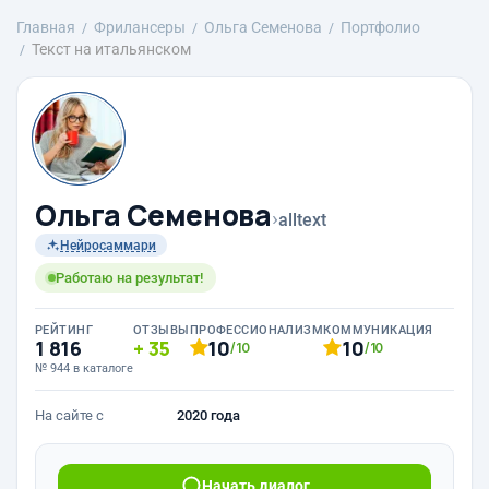
Главная
Фрилансеры
Ольга Семенова
Портфолио
Текст на итальянском
Ольга Семенова
›
alltext
Нейросаммари
Работаю на результат!
РЕЙТИНГ
ОТЗЫВЫ
ПРОФЕССИОНАЛИЗМ
КОММУНИКАЦИЯ
1 816
35
10
10
/10
/10
№ 944 в каталоге
На сайте с
2020 года
Начать диалог