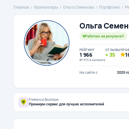
Главная
Фрилансеры
Ольга Семенова
Портфолио
Р
Ольга Семен
Работаю на результат!
РЕЙТИНГ
ОТЗЫВЫ
ПРО
1 966
35
1
№ 915 в каталоге
На сайте с
2020 г
Freelance.Boutique
Премиум-сервис для лучших исполнителей