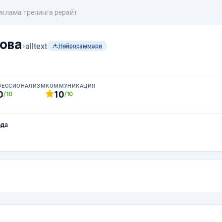
еклама тренинга рерайт
ова
›
alltext
Нейросаммари
ФЕССИОНАЛИЗМ
КОММУНИКАЦИЯ
0
10
/10
/10
ода