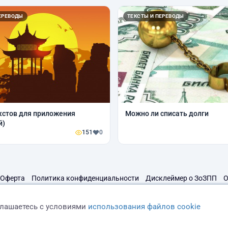
ЕРЕВОДЫ
ТЕКСТЫ И ПЕРЕВОДЫ
кстов для приложения
Можно ли списать долги
й)
151
0
Оферта
Политика конфиденциальности
Дисклеймер о ЗоЗПП
О
глашаетесь с условиями
использования файлов cookie