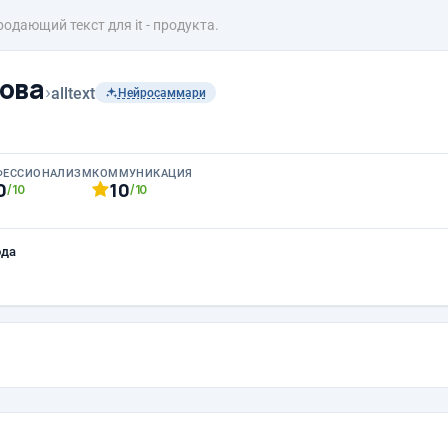
одающий текст для it - продукта.
ова
›
alltext
Нейросаммари
ФЕССИОНАЛИЗМ
КОММУНИКАЦИЯ
0
10
/10
/10
ода