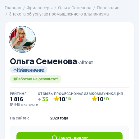
Главная
Фрилансеры
Ольга Семенова
Портфолио
3 текста об услугах промышленного альпинизма
Ольга Семенова
›
alltext
Нейросаммари
Работаю на результат!
РЕЙТИНГ
ОТЗЫВЫ
ПРОФЕССИОНАЛИЗМ
КОММУНИКАЦИЯ
1 816
35
10
10
/10
/10
№ 940 в каталоге
На сайте с
2020 года
Начать диалог