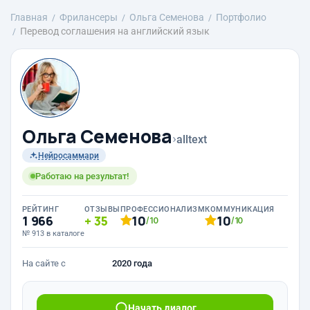
Главная
Фрилансеры
Ольга Семенова
Портфолио
Перевод соглашения на английский язык
Ольга Семенова
›
alltext
Нейросаммари
Работаю на результат!
РЕЙТИНГ
ОТЗЫВЫ
ПРОФЕССИОНАЛИЗМ
КОММУНИКАЦИЯ
1 966
35
10
10
/10
/10
№ 913 в каталоге
На сайте с
2020 года
Начать диалог