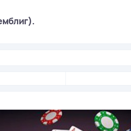
емблиг).