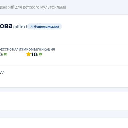
ценарий для детского мультфильма
ова
›
alltext
Нейросаммари
ФЕССИОНАЛИЗМ
КОММУНИКАЦИЯ
0
10
/10
/10
ода