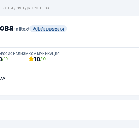
статьи для турагентства
ова
›
alltext
Нейросаммари
ФЕССИОНАЛИЗМ
КОММУНИКАЦИЯ
0
10
/10
/10
ода