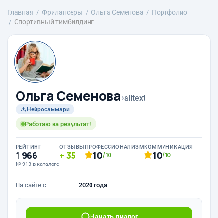
Главная
Фрилансеры
Ольга Семенова
Портфолио
Спортивный тимбилдинг
Ольга Семенова
›
alltext
Нейросаммари
Работаю на результат!
РЕЙТИНГ
ОТЗЫВЫ
ПРОФЕССИОНАЛИЗМ
КОММУНИКАЦИЯ
1 966
35
10
10
/10
/10
№ 913 в каталоге
На сайте с
2020 года
Начать диалог