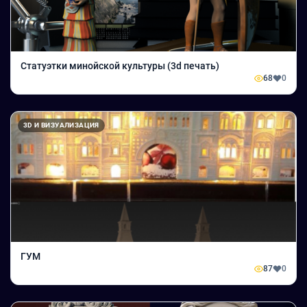
Статуэтки минойской культуры (3d печать)
68
0
3D И ВИЗУАЛИЗАЦИЯ
ГУМ
87
0