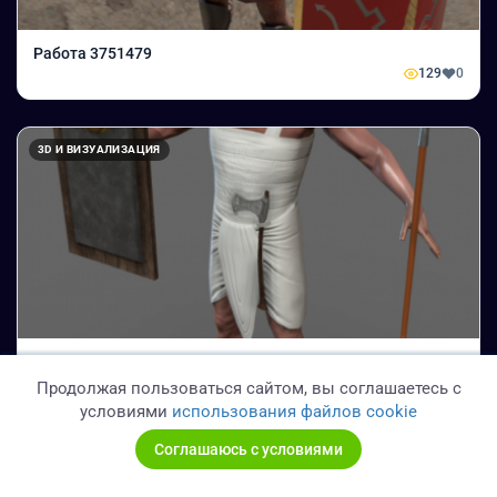
Работа 3751479
129
0
3D И ВИЗУАЛИЗАЦИЯ
Работа 3751477
125
0
Продолжая пользоваться сайтом, вы соглашаетесь с
условиями
использования файлов cookie
Соглашаюсь с условиями
3D И ВИЗУАЛИЗАЦИЯ