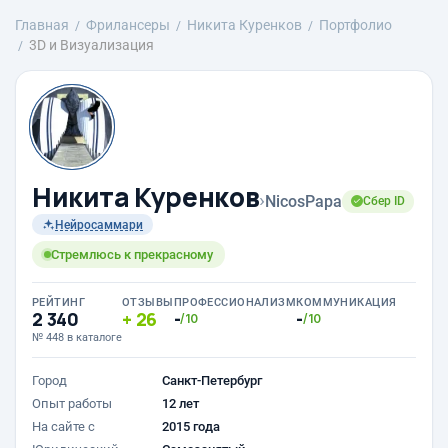
Главная
Фрилансеры
Никита Куренков
Портфолио
3D и Визуализация
Никита Куренков
›
NicosPapa
Сбер ID
Нейросаммари
Стремлюсь к прекрасному
РЕЙТИНГ
ОТЗЫВЫ
ПРОФЕССИОНАЛИЗМ
КОММУНИКАЦИЯ
2 340
26
-
-
/10
/10
№ 448 в каталоге
Город
Санкт-Петербург
Опыт работы
12 лет
На сайте с
2015 года