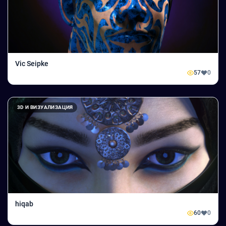
Vic Seipke
57
0
3D И ВИЗУАЛИЗАЦИЯ
hiqab
60
0