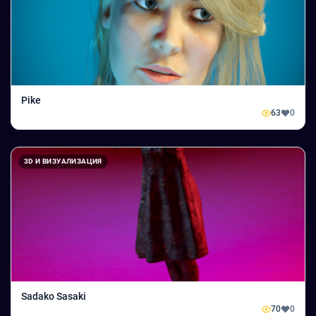
Pike
63
0
3D И ВИЗУАЛИЗАЦИЯ
Sadako Sasaki
70
0