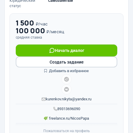
Юридический
Самозанятый
статус
1 500
₽/час
100 000
₽/месяц
средняя ставка
Начать диалог
Создать задание
Добавить в избранное
kurenkov.nikyta@yandex.ru
89313696090
freelance.ru/NicosPapa
Пожаловаться на профиль