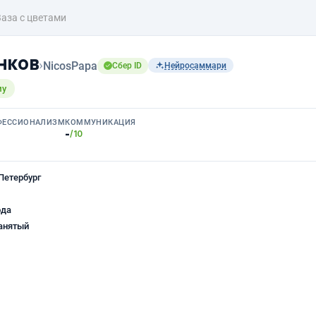
Ваза с цветами
нков
›
NicosPapa
Сбер ID
Нейросаммари
му
ФЕССИОНАЛИЗМ
КОММУНИКАЦИЯ
-
/10
Петербург
ода
анятый