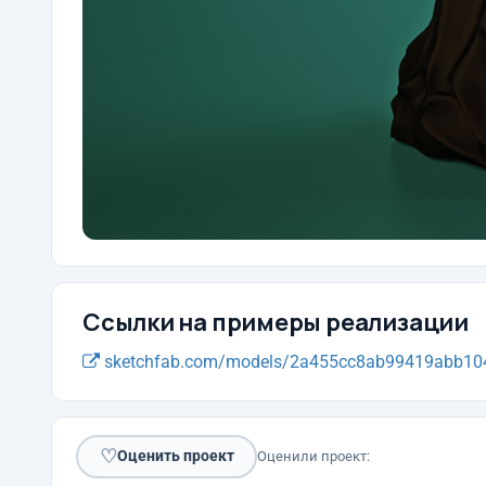
Ссылки на примеры реализации
sketchfab.com/models/2a455cc8ab99419abb104
♡
Оценить проект
Оценили проект: