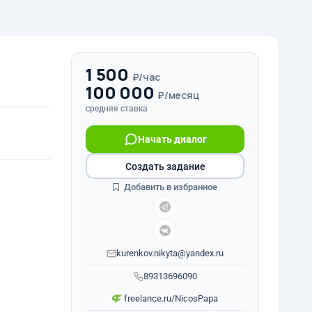
1 500
₽/час
100 000
₽/месяц
средняя ставка
Начать диалог
Создать задание
Добавить в избранное
kurenkov.nikyta@yandex.ru
89313696090
freelance.ru/NicosPapa