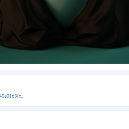
0e01d3fc...