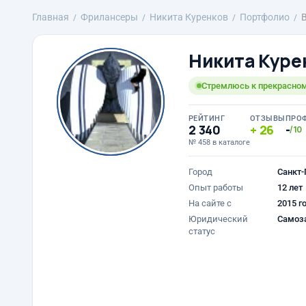
Главная
Фрилансеры
Никита Куренков
Портфолио
Никита Куре
Стремлюсь к прекрасно
РЕЙТИНГ
ОТЗЫВЫ
ПРО
2 340
26
-
/10
№ 458 в каталоге
Город
Санкт-
Опыт работы
12 лет
На сайте с
2015 г
Юридический
Самоз
статус