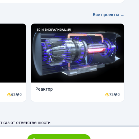
Все проекты →
3D И ВИЗУАЛИЗАЦИЯ
Реактор
62
0
72
0
тказ от ответственности