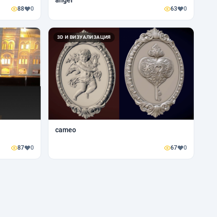
angel
88
0
63
0
3D И ВИЗУАЛИЗАЦИЯ
cameo
87
0
67
0