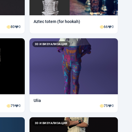
Aztec totem (for hookah)
80
0
66
0
3D И ВИЗУАЛИЗАЦИЯ
Ulia
79
0
75
0
3D И ВИЗУАЛИЗАЦИЯ