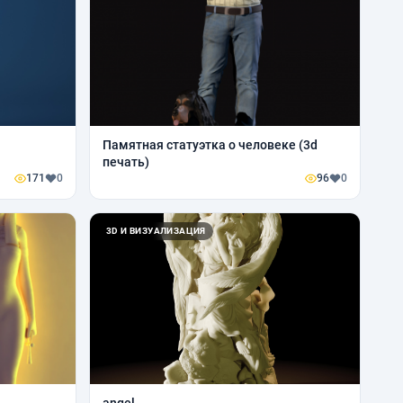
Памятная статуэтка о человеке (3d
печать)
171
0
96
0
3D И ВИЗУАЛИЗАЦИЯ