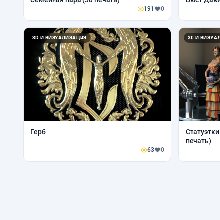
Семейная пара (3d печать)
Бюст Дав
191
0
3D И ВИЗУАЛИЗАЦИЯ
3D И ВИЗУА
Герб
Статуэтки
печать)
63
0