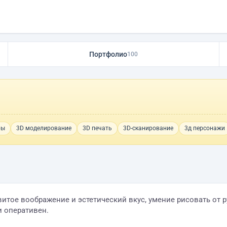
Портфолио
100
ры
3D моделирование
3D печать
3D-сканирование
3д персонажи
витое воображение и эстетический вкус, умение рисовать от
и оперативен.