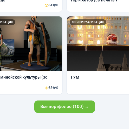
ида
Гор и Хатор (3D печать )
64
0
ЛИЗАЦИЯ
3D И ВИЗУАЛИЗАЦИЯ
 минойской культуры (3d
ГУМ
68
0
Все портфолио (100) →