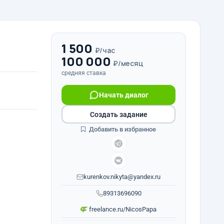
1 500
₽/час
100 000
₽/месяц
средняя ставка
Начать диалог
Создать задание
Добавить в избранное
kurenkov.nikyta@yandex.ru
89313696090
freelance.ru/NicosPapa