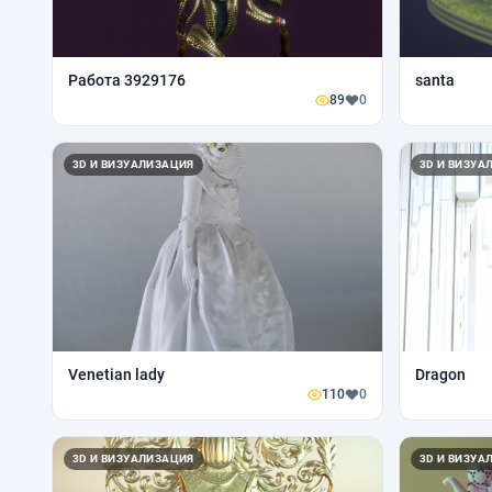
Работа 3929176
santa
89
0
3D И ВИЗУАЛИЗАЦИЯ
3D И ВИЗУА
Venetian lady
Dragon
110
0
3D И ВИЗУАЛИЗАЦИЯ
3D И ВИЗУА