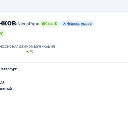
нков
›
NicosPapa
Сбер ID
Нейросаммари
му
ФЕССИОНАЛИЗМ
КОММУНИКАЦИЯ
-
/10
Петербург
ода
анятый