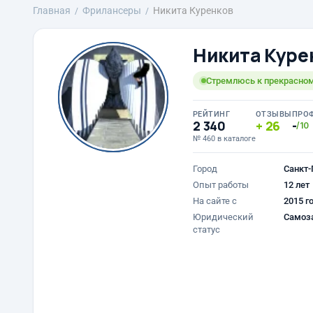
Главная
Фрилансеры
Никита Куренков
Никита Куре
Стремлюсь к прекрасно
РЕЙТИНГ
ОТЗЫВЫ
ПРО
2 340
26
-
/10
№ 460 в каталоге
Город
Санкт-
Опыт работы
12 лет
На сайте с
2015 г
Юридический
Самоз
статус