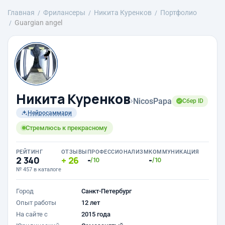
Главная
Фрилансеры
Никита Куренков
Портфолио
Guargian angel
Никита Куренков
›
NicosPapa
Сбер ID
Нейросаммари
Стремлюсь к прекрасному
РЕЙТИНГ
ОТЗЫВЫ
ПРОФЕССИОНАЛИЗМ
КОММУНИКАЦИЯ
2 340
26
-
-
/10
/10
№ 457 в каталоге
Город
Санкт-Петербург
Опыт работы
12 лет
На сайте с
2015 года