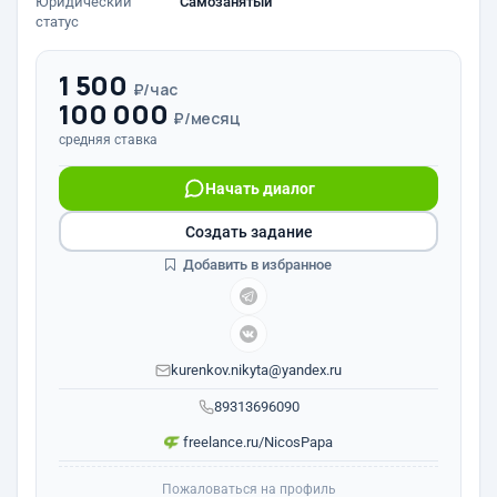
Юридический
Самозанятый
статус
1 500
₽/час
100 000
₽/месяц
средняя ставка
Начать диалог
Создать задание
Добавить в избранное
kurenkov.nikyta@yandex.ru
89313696090
freelance.ru/NicosPapa
Пожаловаться на профиль