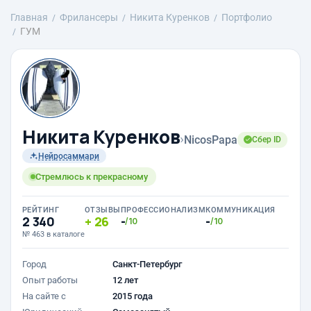
Главная
Фрилансеры
Никита Куренков
Портфолио
ГУМ
Никита Куренков
›
NicosPapa
Сбер ID
Нейросаммари
Стремлюсь к прекрасному
РЕЙТИНГ
ОТЗЫВЫ
ПРОФЕССИОНАЛИЗМ
КОММУНИКАЦИЯ
2 340
26
-
-
/10
/10
№ 463 в каталоге
Город
Санкт-Петербург
Опыт работы
12 лет
На сайте с
2015 года