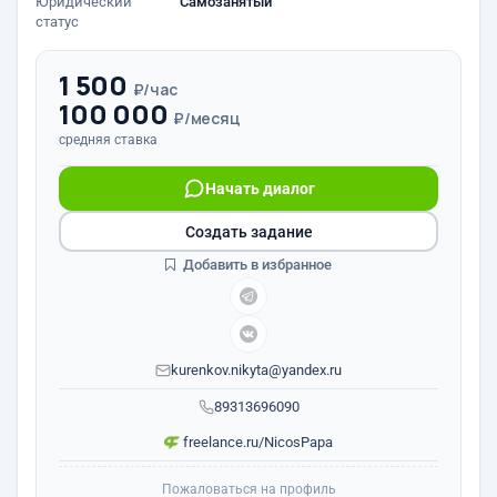
Юридический
Самозанятый
статус
1 500
₽/час
100 000
₽/месяц
средняя ставка
Начать диалог
Создать задание
Добавить в избранное
kurenkov.nikyta@yandex.ru
89313696090
freelance.ru/NicosPapa
Пожаловаться на профиль