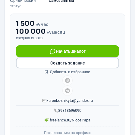
Юридический
Самозанятый
статус
1 500
₽/час
100 000
₽/месяц
средняя ставка
Начать диалог
Создать задание
Добавить в избранное
kurenkov.nikyta@yandex.ru
89313696090
freelance.ru/NicosPapa
Пожаловаться на профиль