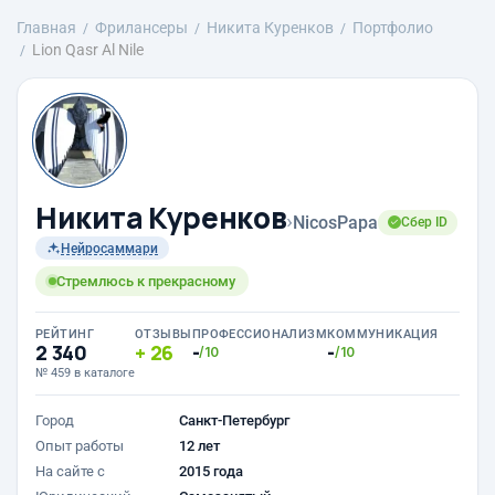
Главная
Фрилансеры
Никита Куренков
Портфолио
Lion Qasr Al Nile
Никита Куренков
›
NicosPapa
Сбер ID
Нейросаммари
Стремлюсь к прекрасному
РЕЙТИНГ
ОТЗЫВЫ
ПРОФЕССИОНАЛИЗМ
КОММУНИКАЦИЯ
2 340
26
-
-
/10
/10
№ 459 в каталоге
Город
Санкт-Петербург
Опыт работы
12 лет
На сайте с
2015 года