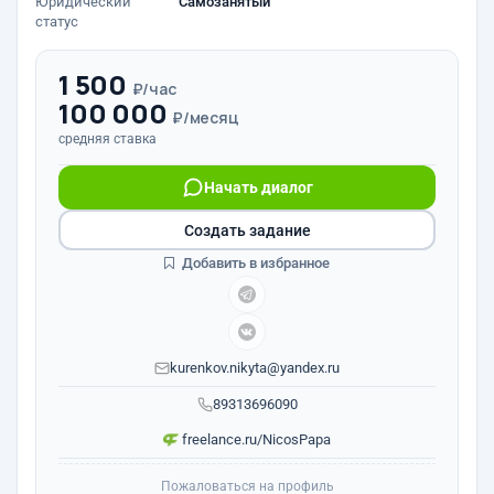
Юридический
Самозанятый
статус
1 500
₽/час
100 000
₽/месяц
средняя ставка
Начать диалог
Создать задание
Добавить в избранное
kurenkov.nikyta@yandex.ru
89313696090
freelance.ru/NicosPapa
Пожаловаться на профиль