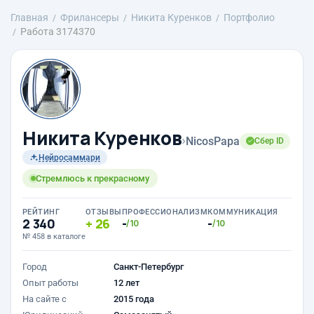
Главная
Фрилансеры
Никита Куренков
Портфолио
Работа 3174370
Никита Куренков
›
NicosPapa
Сбер ID
Нейросаммари
Стремлюсь к прекрасному
РЕЙТИНГ
ОТЗЫВЫ
ПРОФЕССИОНАЛИЗМ
КОММУНИКАЦИЯ
2 340
26
-
-
/10
/10
№ 458 в каталоге
Город
Санкт-Петербург
Опыт работы
12 лет
На сайте с
2015 года